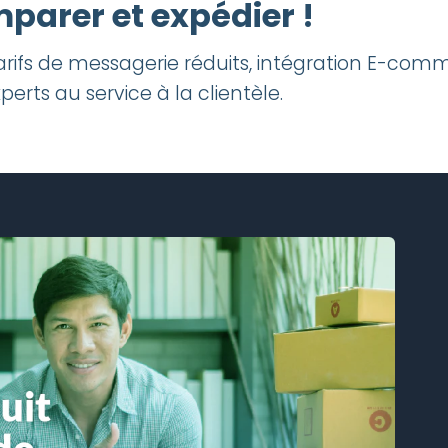
parer et expédier !
ifs de messagerie réduits, intégration E-commer
perts au service à la clientèle.
us
 et payez
les tarifs réguliers des
ie