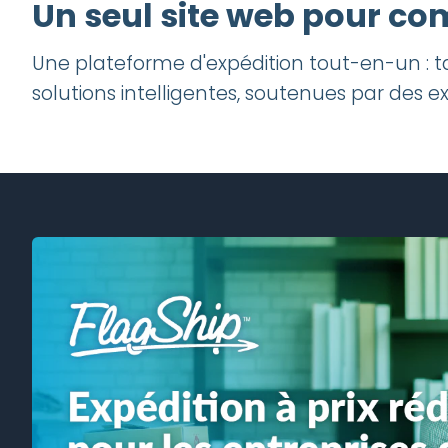
Un seul site web pour com
Avantages exclusifs
Une plateforme d'expédition tout-en-un : tar
solutions intelligentes, soutenues par des ex
Expédiez pl
facilement…
moins!
Économisez jusqu’à 70% sur 
compagnies de messager