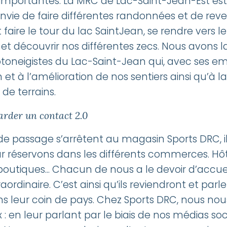
nt importantes. La MRC de Lac-Saint-Jean-Est est
vie de faire différentes randonnées et de revenir
faire le tour du lac SaintJean, se rendre vers le
n et découvrir nos différentes zecs. Nous avons 
otoneigistes du Lac-Saint-Jean qui, avec ses 
en et à l’amélioration de nos sentiers ainsi qu’à
 de terrains.
arder un contact 2.0
de passage s’arrêtent au magasin Sports DRC, i
r réservons dans les différents commerces. Hôte
 boutiques... Chacun de nous a le devoir d’accueil
aordinaire. C’est ainsi qu’ils reviendront et par
ans leur coin de pays. Chez Sports DRC, nous nou
: en leur parlant par le biais de nos médias soci