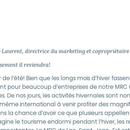
ion : les
isons, un
 avantage
t-Laurent, directrice du marketing et copropriétair
sement il reviendra!
tiel
 de l’été! Bien que les longs mois d’hiver fassen
ntent pour beaucoup d’entreprises de notre MR
. De nos jours, les activités hivernales sont 
l’été! Bien que les longs mois
et même international à venir profiter des magni
eurs d’entre nous, ils représentent
ns la chance d’avoir ce que plusieurs appellent
de notre MRC une importante
agine le tourisme endormi pendant l’hiver, le
ffaires.