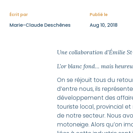
Collaborat
Écrit par
Publié le
Marie-Claude Deschênes
Aug 10, 2018
quatre sa
véritable
Une collaboration d'Émilie S
L’or blanc fond… mais heureu
concurren
On se réjouit tous du retour
d’entre nous, ils représe
développement des affaires
On se réjouit tous du retour de 
touriste local, provincial 
d’hiver fassent frissonner plusi
de notre secteur. Nous avo
pour beaucoup d’entreprises 
motoneige. Alors qu’on im
source de développement des a