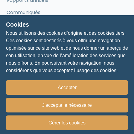
Rapports annuels
Communiqués
Cookies
Mentorat
Nous utilisons des cookies d’origine et des cookies tiers.
Ces cookies sont destinés à vous offrir une navigation
Mentorat pour entrepreneurs
optimisée sur ce site web et de nous donner un aperçu de
son utilisation, en vue de l’amélioration des services que
Nos mentors
nous offrons. En poursuivant votre navigation, nous
considérons que vous acceptez l’usage des cookies.
Accepter
Politique de vie privée
J'accepte le nécessaire
© 2024 - Chambre de commerce et d'industrie Lac-
Saint-Jean-Est
Gérer les cookies