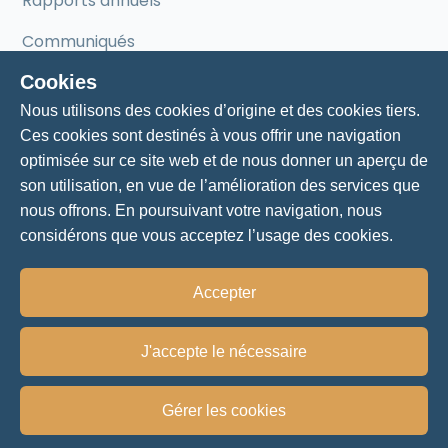
Rapports annuels
Communiqués
Cookies
Mentorat
Nous utilisons des cookies d’origine et des cookies tiers.
Ces cookies sont destinés à vous offrir une navigation
Mentorat pour entrepreneurs
optimisée sur ce site web et de nous donner un aperçu de
son utilisation, en vue de l’amélioration des services que
Nos mentors
nous offrons. En poursuivant votre navigation, nous
considérons que vous acceptez l’usage des cookies.
Accepter
Politique de vie privée
J'accepte le nécessaire
© 2024 - Chambre de commerce et d'industrie Lac-
Saint-Jean-Est
Gérer les cookies