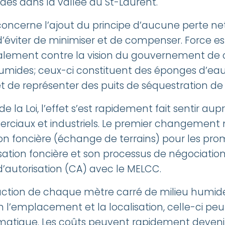
ides dans la vallée du St-Laurent.
oncerne l’ajout du principe d’aucune perte net
t d’éviter de minimiser et de compenser. Force 
alement contre la vision du gouvernement de 
umides; ceux-ci constituent des éponges d’eau
 et de représenter des puits de séquestration d
e la Loi, l’effet s’est rapidement fait sentir aup
erciaux et industriels. Le premier changement ma
on foncière (échange de terrains) pour les prom
nsation foncière et son processus de négociatio
d’autorisation (CA) avec le MELCC.
uction de chaque mètre carré de milieu humid
lon l’emplacement et la localisation, celle-ci p
tique. Les coûts peuvent rapidement devenir 