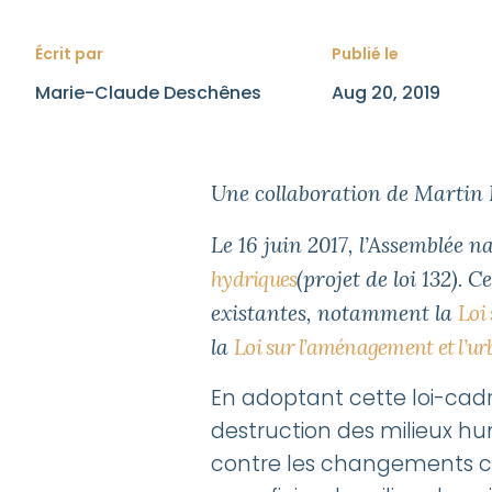
Milieux h
Écrit par
Publié le
Marie-Claude Deschênes
Aug 20, 2019
hydriques
Une collaboration de Martin 
Le 16 juin 2017, l’Assemblée na
Le 16 juin 2017, l’Assemblée n
la conservation des milieux hum
hydriques
(projet de loi 132). 
132). Cette loi-cadre apporte p
existantes, notamment la
Loi
en modifiant plusieurs lois exi
la
Loi sur l’aménagement et l’u
qualité de l’Environnement, la L
patrimoine naturel et la Loi su
En adoptant cette loi-cad
destruction des milieux hu
contre les changements cl