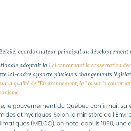
umides et
Belzile, coordonnateur principal au développement 
tionale adoptait la Loi concernant
ationale adoptait la
Loi concernant la conservation des
ides et hydriques(projet de loi
Cette loi-cadre apporte plusieurs changements législat
lusieurs changements législatifs
 sur la qualité de l’Environnement
,
la Loi sur la conserva
stantes, notamment la Loi sur la
rbanisme
.
oi sur la conservation du
r l’aménagement et l’urbanisme.
re, le gouvernement du Québec confirmait sa vo
mides et hydriques. Selon le ministère de l’Envi
imatiques (MELCC), on note, depuis 1990, une d