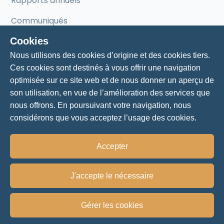
Rapports annuels
Communiqués
Cookies
Mentorat
Nous utilisons des cookies d’origine et des cookies tiers.
Ces cookies sont destinés à vous offrir une navigation
Mentorat pour entrepreneurs
optimisée sur ce site web et de nous donner un aperçu de
son utilisation, en vue de l’amélioration des services que
Nos mentors
nous offrons. En poursuivant votre navigation, nous
considérons que vous acceptez l’usage des cookies.
Accepter
Politique de vie privée
J'accepte le nécessaire
© 2024 - Chambre de commerce et d'industrie Lac-
Saint-Jean-Est
Gérer les cookies