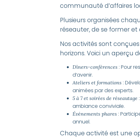
communauté d’affaires loc
Plusieurs 
Plusieurs organisées chaq
réseauter, de se former et 
par anné
Nos activités sont conçues
horizons. Voici un aperçu 
Plusieurs activités organisées
: Pour re
Dîners-conférences
membres des occasions uniques
d’avenir.
de collaborer.
: Dével
Ateliers et formations
animées par des experts.
:
5 à 7 et soirées de réseautage
ambiance conviviale.
: Partici
Événements phares
annuel.
Chaque activité est une opp