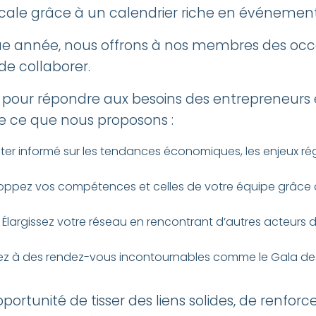
ale grâce à un calendrier riche en événement
activités
ue année, nous offrons à nos membres des occ
de collaborer.
e
 pour répondre aux besoins des entrepreneurs 
de ce que nous proposons :
 chaque année, nous offrons à nos
ster informé sur les tendances économiques, les enjeux ré
 de réseauter, de se former et
oppez vos compétences et celles de votre équipe grâce à
 Élargissez votre réseau en rencontrant d’autres acteurs 
pez à des rendez-vous incontournables comme le Gala des 
ortunité de tisser des liens solides, de renfor