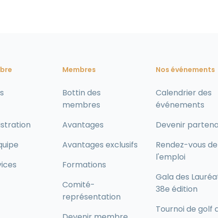
bre
Membres
Nos événements
s
Bottin des
Calendrier des
membres
événements
stration
Avantages
Devenir partena
quipe
Avantages exclusifs
Rendez-vous de
l'emploi
vices
Formations
Gala des Lauréa
Comité-
38e édition
représentation
Tournoi de golf 
Devenir membre